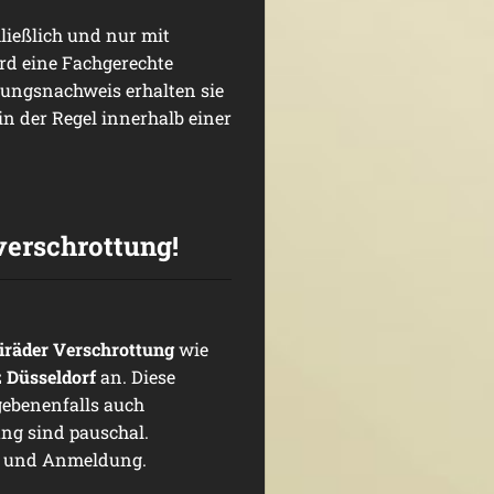
ließlich und nur mit
ird eine Fachgerechte
tungsnachweis erhalten sie
in der Regel innerhalb einer
verschrottung!
iräder Verschrottung
wie
 Düsseldorf
an. Diese
gebenenfalls auch
ung sind pauschal.
e und Anmeldung.