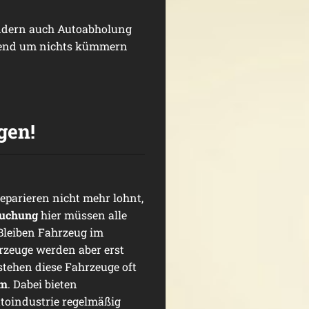
ndern auch Autoabholung
eßend um nichts kümmern
gen!
eparieren nicht mehr lohnt,
suchung
hier müssen alle
Bleiben Fahrzeug im
hrzeuge werden aber erst
 stehen diese Fahrzeuge oft
um
. Dabei bieten
utoindustrie regelmäßig