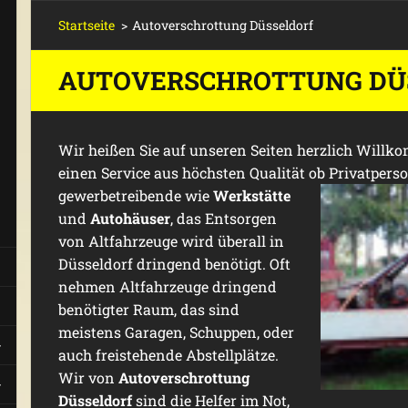
Startseite
>
Autoverschrottung Düsseldorf
AUTOVERSCHROTTUNG DÜ
Wir heißen Sie auf unseren Seiten herzlich Willko
einen Service aus höchsten Qualität
ob Privatpers
gewerbetreibende wie
Werkstätte
und
Autohäuser
, das Entsorgen
von Altfahrzeuge wird überall in
Düsseldorf dringend benötigt. Oft
nehmen Altfahrzeuge dringend
benötigter Raum, das sind
meistens Garagen, Schuppen, oder
auch freistehende Abstellplätze.
Wir von
Autoverschrottung
Düsseldorf
sind die Helfer im Not,