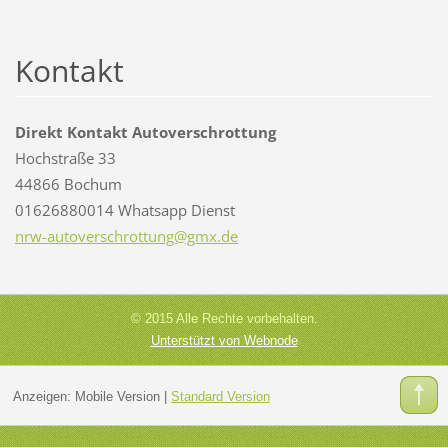
Kontakt
Direkt Kontakt Autoverschrottung
Hochstraße 33
44866 Bochum
01626880014 Whatsapp Dienst
nrw-auto
verschro
ttung@gm
x.de
© 2015 Alle Rechte vorbehalten.
Unterstützt von Webnode
Anzeigen:
Mobile Version
|
Standard Version