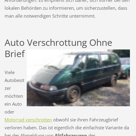
lokalen Behörden zu informieren, um sicherzustellen, dass
man alle notwendigen Schritte unternimmt.
Auto Verschrottung Ohne
Brief
Viele
Autobesit
zer
möchten
ein Auto
oder
Motorrad verschrotten
obwohl sie ihren Fahrzeugbrief
verloren haben. Das ist eigentlich die einfachste Variante da
bei der Abmeldung von
Altfahrzeugen
der